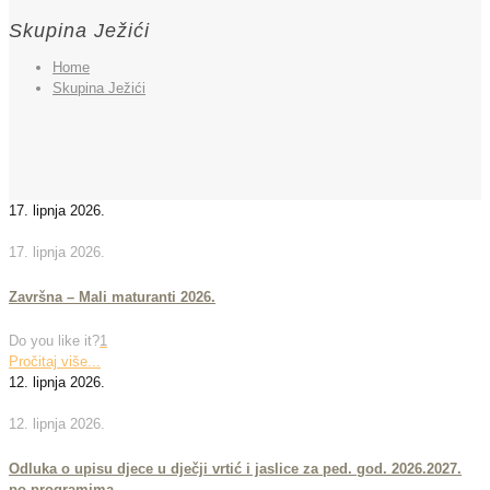
Skupina Ježići
Home
Skupina Ježići
17. lipnja 2026.
17. lipnja 2026.
Završna – Mali maturanti 2026.
Do you like it?
1
Pročitaj više...
12. lipnja 2026.
12. lipnja 2026.
Odluka o upisu djece u dječji vrtić i jaslice za ped. god. 2026.2027.
po programima