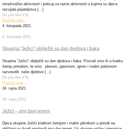
istraživačke aktivnosti i poticaj za razne aktivnosti u kojima su djeca
razvijala prijateljstva
[…]
Do you like it?
4
Pročitaj više...
4. listopada 2021.
4. listopada 2021.
Skupina “Ježici” obilježili su dan djedova i baka
Skupina “Ježici” obilježili su dan djedova i baka. Pozvali smo ih u kratku
šetnju prirodom, te smo plesom, pjesmom, igrom i malim poklonom
razveselili naše djedove
[…]
Do you like it?
4
Pročitaj više...
24. rujna 2021.
24. rujna 2021.
Ježići – prvi dani jeseni
Djeca skupine Ježići kratkom šetnjom i malim piknikom u prirodi na
obližnjoj su livadi proslavili prvi dan jeseni. Uz ukusne voćke i pjesmice