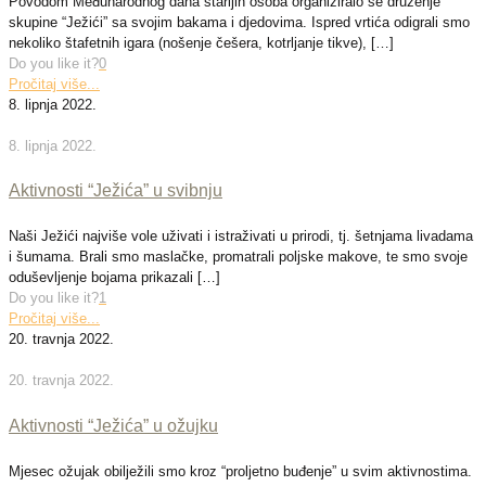
Povodom Međunarodnog dana starijih osoba organiziralo se druženje
skupine “Ježići” sa svojim bakama i djedovima. Ispred vrtića odigrali smo
nekoliko štafetnih igara (nošenje češera, kotrljanje tikve),
[…]
Do you like it?
0
Pročitaj više...
8. lipnja 2022.
8. lipnja 2022.
Aktivnosti “Ježića” u svibnju
Naši Ježići najviše vole uživati i istraživati u prirodi, tj. šetnjama livadama
i šumama. Brali smo maslačke, promatrali poljske makove, te smo svoje
oduševljenje bojama prikazali
[…]
Do you like it?
1
Pročitaj više...
20. travnja 2022.
20. travnja 2022.
Aktivnosti “Ježića” u ožujku
Mjesec ožujak obilježili smo kroz “proljetno buđenje” u svim aktivnostima.