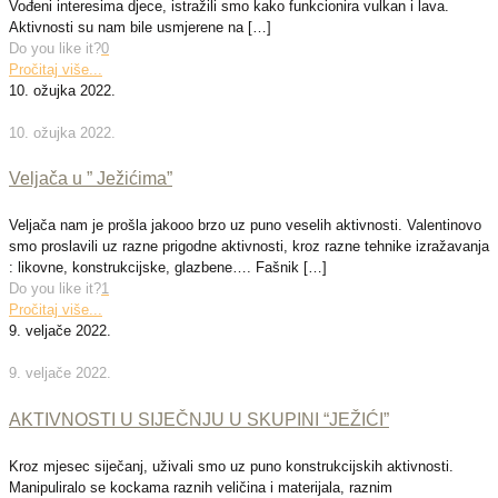
Vođeni interesima djece, istražili smo kako funkcionira vulkan i lava.
Aktivnosti su nam bile usmjerene na
[…]
Do you like it?
0
Pročitaj više...
10. ožujka 2022.
10. ožujka 2022.
Veljača u ” Ježićima”
Veljača nam je prošla jakooo brzo uz puno veselih aktivnosti. Valentinovo
smo proslavili uz razne prigodne aktivnosti, kroz razne tehnike izražavanja
: likovne, konstrukcijske, glazbene…. Fašnik
[…]
Do you like it?
1
Pročitaj više...
9. veljače 2022.
9. veljače 2022.
AKTIVNOSTI U SIJEČNJU U SKUPINI “JEŽIĆI”
Kroz mjesec siječanj, uživali smo uz puno konstrukcijskih aktivnosti.
Manipuliralo se kockama raznih veličina i materijala, raznim