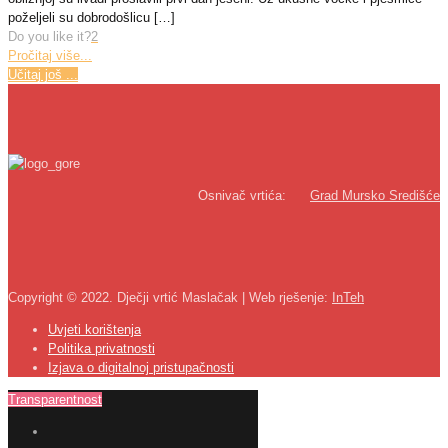
poželjeli su dobrodošlicu
[…]
Do you like it?
2
Pročitaj više...
Učitaj još ...
Osnivač vrtića:
Grad Mursko Središće
Copyright © 2022. Dječji vrtić Maslačak | Web rješenje:
InTeh
Uvjeti korištenja
Politika privatnosti
Izjava o digitalnoj pristupačnosti
Transparentnost