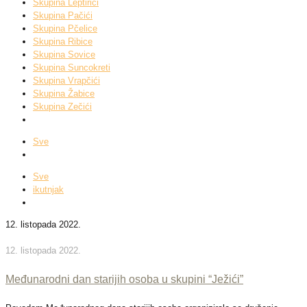
Skupina Leptirići
Skupina Pačići
Skupina Pčelice
Skupina Ribice
Skupina Sovice
Skupina Suncokreti
Skupina Vrapčići
Skupina Žabice
Skupina Zečići
Sve
Sve
ikutnjak
12. listopada 2022.
12. listopada 2022.
Međunarodni dan starijih osoba u skupini “Ježići”