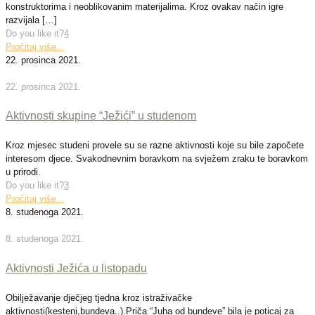
konstruktorima i neoblikovanim materijalima. Kroz ovakav način igre
razvijala
[…]
Do you like it?
4
Pročitaj više...
22. prosinca 2021.
22. prosinca 2021.
Aktivnosti skupine “Ježići” u studenom
Kroz mjesec studeni provele su se razne aktivnosti koje su bile započete
interesom djece. Svakodnevnim boravkom na svježem zraku te boravkom
u prirodi.
Do you like it?
3
Pročitaj više...
8. studenoga 2021.
8. studenoga 2021.
Aktivnosti Ježića u listopadu
Obilježavanje dječjeg tjedna kroz istraživačke
aktivnosti(kesteni,bundeva..).Priča “Juha od bundeve” bila je poticaj za