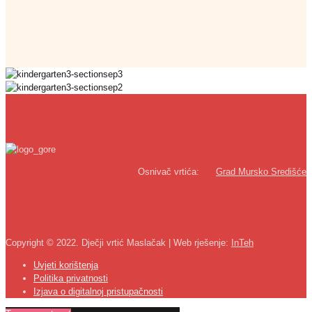
Osnivač vrtića:
Grad Mursko Središće
Copyright © 2022. Dječji vrtić Maslačak | Web rješenje:
InTeh
Uvjeti korištenja
Politika privatnosti
Izjava o digitalnoj pristupačnosti