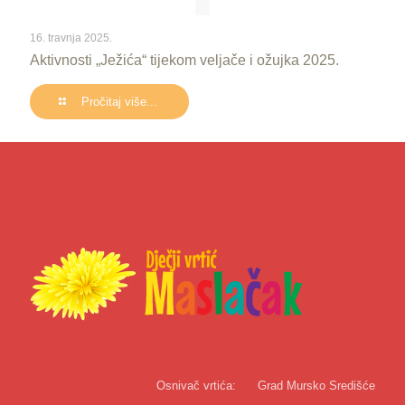
16. travnja 2025.
Aktivnosti „Ježića“ tijekom veljače i ožujka 2025.
Pročitaj više...
Osnivač vrtića:
Grad Mursko Središće