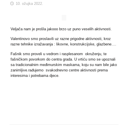
10. ožujka 2022.
Veljača nam je prošla jakooo brzo uz puno veselih aktivnosti.
Valentinovo smo proslavili uz razne prigodne aktivnosti, kroz
razne tehnike izražavanja : likovne, konstrukcijske, glazbene….
Fašnik smo proveli u vedrom i rasplesanom okruženju, te
fašničkom povorkom do centra grada. U vrtiću smo se upoznali
sa tradicionalnim međimurskim maskama, koju su nam bile jako
zanimljive.rađujemo svakodnevno centre aktivnosti prema
interesima i potrebama djece.