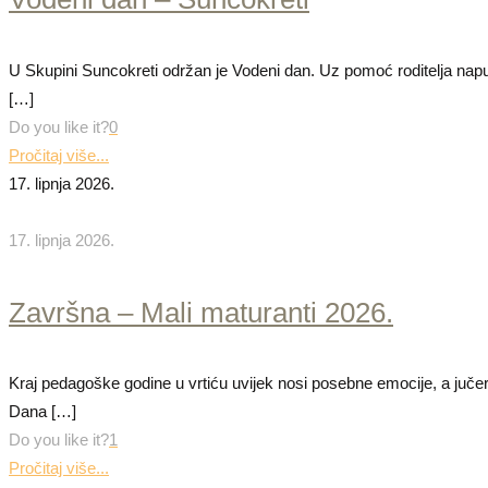
U Skupini Suncokreti održan je Vodeni dan. Uz pomoć roditelja napun
[…]
Do you like it?
0
Pročitaj više...
17. lipnja 2026.
17. lipnja 2026.
Završna – Mali maturanti 2026.
Kraj pedagoške godine u vrtiću uvijek nosi posebne emocije, a juč
Dana
[…]
Do you like it?
1
Pročitaj više...