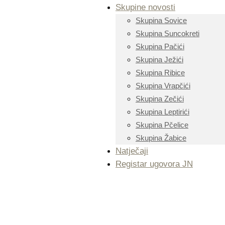
Skupine novosti
Skupina Sovice
Skupina Suncokreti
Skupina Pačići
Skupina Ježići
Skupina Ribice
Skupina Vrapčići
Skupina Zečići
Skupina Leptirići
Skupina Pčelice
Skupina Žabice
Natječaji
Registar ugovora JN