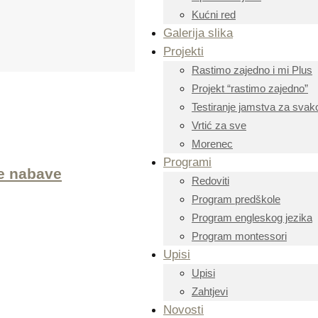
Kućni red
Galerija slika
Projekti
Rastimo zajedno i mi Plus
Projekt “rastimo zajedno”
Testiranje jamstva za svako
Vrtić za sve
Morenec
Programi
e nabave
Redoviti
Program predškole
Program engleskog jezika
Program montessori
Upisi
Upisi
Zahtjevi
Novosti