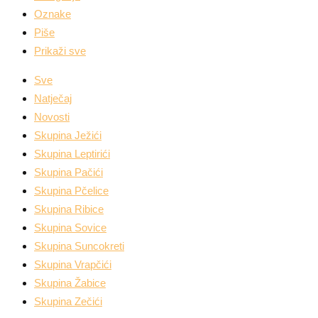
Oznake
Piše
Prikaži sve
Sve
Natječaj
Novosti
Skupina Ježići
Skupina Leptirići
Skupina Pačići
Skupina Pčelice
Skupina Ribice
Skupina Sovice
Skupina Suncokreti
Skupina Vrapčići
Skupina Žabice
Skupina Zečići