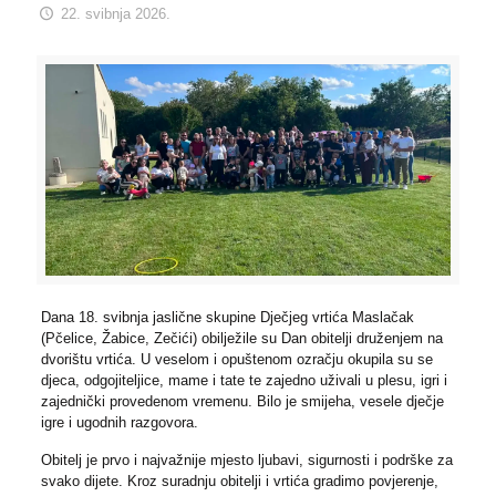
22. svibnja 2026.
Dana 18. svibnja jaslične skupine Dječjeg vrtića Maslačak
(Pčelice, Žabice, Zečići) obilježile su Dan obitelji druženjem na
dvorištu vrtića. U veselom i opuštenom ozračju okupila su se
djeca, odgojiteljice, mame i tate te zajedno uživali u plesu, igri i
zajednički provedenom vremenu. Bilo je smijeha, vesele dječje
igre i ugodnih razgovora.
Obitelj je prvo i najvažnije mjesto ljubavi, sigurnosti i podrške za
svako dijete. Kroz suradnju obitelji i vrtića gradimo povjerenje,