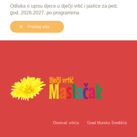
Odluka o upisu djece u dječji vrtić i jaslice za ped.
god. 2026.2027. po programima
Pročitaj više...
Osnivač vrtića:
Grad Mursko Središće