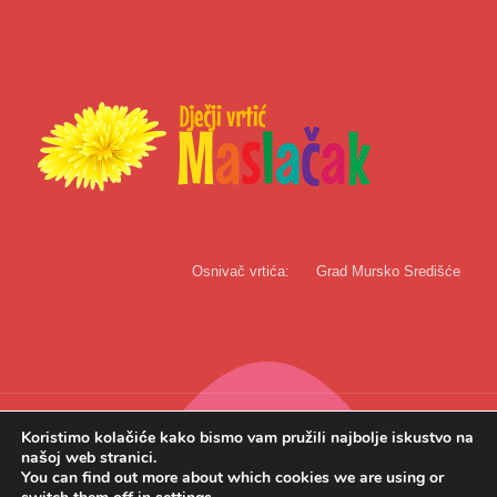
Osnivač vrtića:
Grad Mursko Središće
Koristimo kolačiće kako bismo vam pružili najbolje iskustvo na
našoj web stranici.
You can find out more about which cookies we are using or
Copyright © 2022. Dječji vrtić Maslačak | Web rješenje:
InTeh