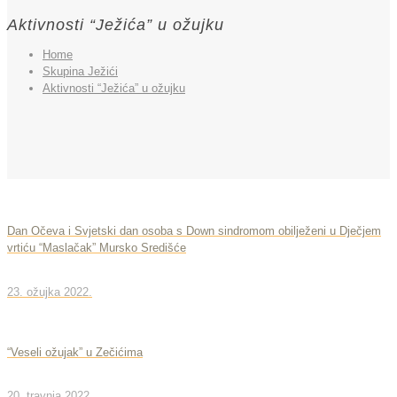
Aktivnosti “Ježića” u ožujku
Home
Skupina Ježići
Aktivnosti “Ježića” u ožujku
Dan Očeva i Svjetski dan osoba s Down sindromom obilježeni u Dječjem
vrtiću “Maslačak” Mursko Središće
23. ožujka 2022.
“Veseli ožujak” u Zečićima
20. travnja 2022.