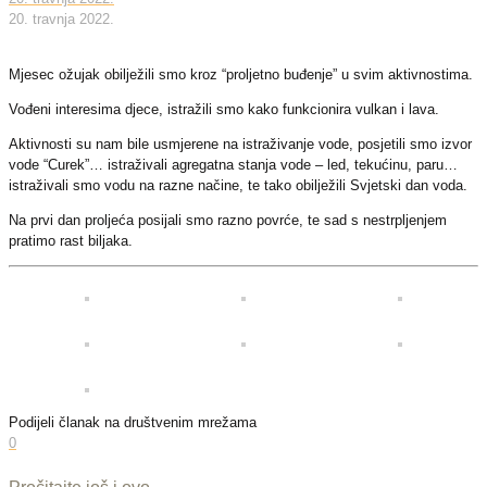
20. travnja 2022.
Mjesec ožujak obilježili smo kroz “proljetno buđenje” u svim aktivnostima.
Vođeni interesima djece, istražili smo kako funkcionira vulkan i lava.
Aktivnosti su nam bile usmjerene na istraživanje vode, posjetili smo izvor
vode “Curek”… istraživali agregatna stanja vode – led, tekućinu, paru…
istraživali smo vodu na razne načine, te tako obilježili Svjetski dan voda.
Na prvi dan proljeća posijali smo razno povrće, te sad s nestrpljenjem
pratimo rast biljaka.
Podijeli članak na društvenim mrežama
0