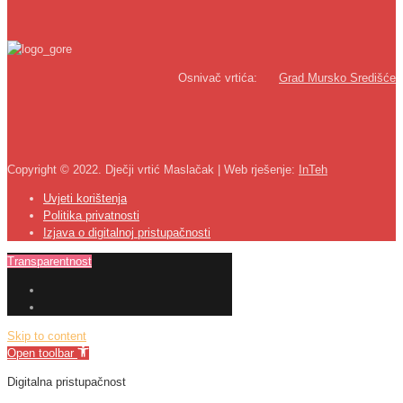
Osnivač vrtića:
Grad Mursko Središće
Copyright © 2022. Dječji vrtić Maslačak | Web rješenje:
InTeh
Uvjeti korištenja
Politika privatnosti
Izjava o digitalnoj pristupačnosti
Transparentnost
Skip to content
Open toolbar
Digitalna pristupačnost