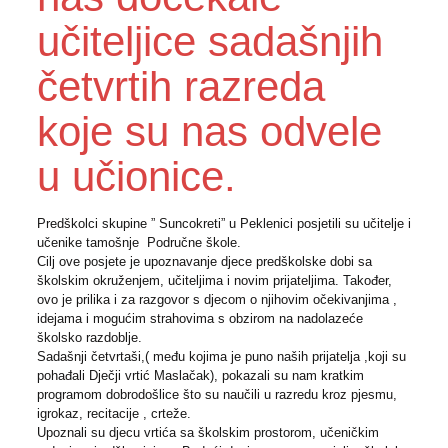
učiteljice sadašnjih
četvrtih razreda
koje su nas odvele
u učionice.
Predškolci skupine ” Suncokreti” u Peklenici posjetili su učitelje i
učenike tamošnje Područne škole.
Cilj ove posjete je upoznavanje djece predškolske dobi sa
školskim okruženjem, učiteljima i novim prijateljima. Također,
ovo je prilika i za razgovor s djecom o njihovim očekivanjima ,
idejama i mogućim strahovima s obzirom na nadolazeće
školsko razdoblje.
Sadašnji četvrtaši,( među kojima je puno naših prijatelja ,koji su
pohađali Dječji vrtić Maslačak), pokazali su nam kratkim
programom dobrodošlice što su naučili u razredu kroz pjesmu,
igrokaz, recitacije , crteže.
Upoznali su djecu vrtića sa školskim prostorom, učeničkim