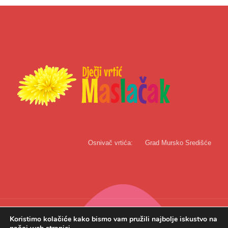
Osnivač vrtića:
Grad Mursko Središće
Koristimo kolačiće kako bismo vam pružili najbolje iskustvo na