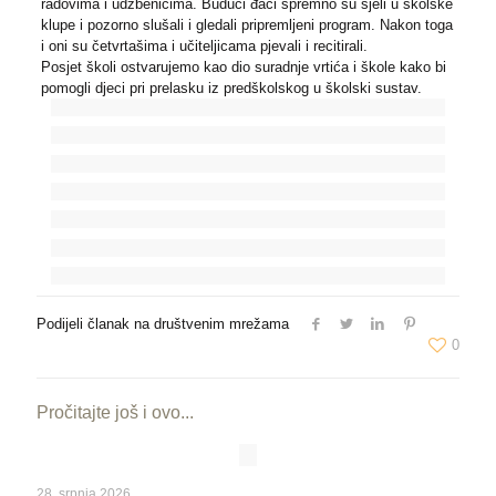
radovima i udžbenicima. Budući đaci spremno su sjeli u školske
klupe i pozorno slušali i gledali pripremljeni program. Nakon toga
i oni su četvrtašima i učiteljicama pjevali i recitirali.
Posjet školi ostvarujemo kao dio suradnje vrtića i škole kako bi
pomogli djeci pri prelasku iz predškolskog u školski sustav.
Podijeli članak na društvenim mrežama
0
Pročitajte još i ovo...
28. srpnja 2026.