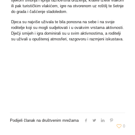
tijekom svibnja i lipnja raznovrsna druženja, kratke izlete vlakom
ili pak turističkim vlakićem, igre na otvorenom uz roštilj te šetnje
do grada i čašćenje sladoledom.
Djeca su najviše uživala te bila ponosna na sebe i na svoje
roditelje koji su mogli sudjelovati i u ovakvim vrstama aktivnosti.
Dječji smijeh i igra dominirali su u svim aktivnostima, a roditelji
su uživali u opuštenoj atmosferi, razgovoru i razmjeni iskustava.
Podijeli članak na društvenim mrežama
0