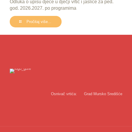
Odluka o upisu djece u dječji vrtić i jaslice za ped.
god. 2026.2027. po programima
Pročitaj više...
Osnivač vrtića:
Grad Mursko Središće