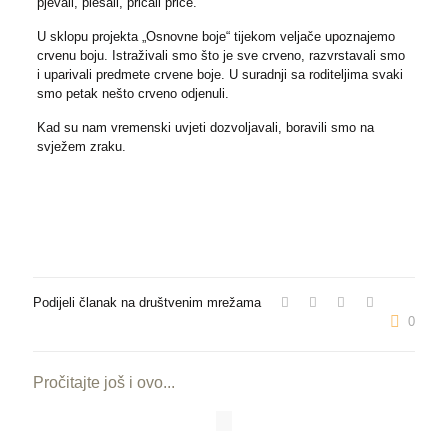
pjevali, plesali, pričali priče.
U sklopu projekta „Osnovne boje“ tijekom veljače upoznajemo
crvenu boju. Istraživali smo što je sve crveno, razvrstavali smo
i uparivali predmete crvene boje. U suradnji sa roditeljima svaki
smo petak nešto crveno odjenuli.
Kad su nam vremenski uvjeti dozvoljavali, boravili smo na
svježem zraku.
Podijeli članak na društvenim mrežama
0
Pročitajte još i ovo...