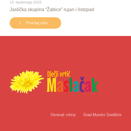
14. studenoga 2025.
Jaslička skupina “Žabice” rujan i listopad
Pročitaj više...
Osnivač vrtića:
Grad Mursko Središće