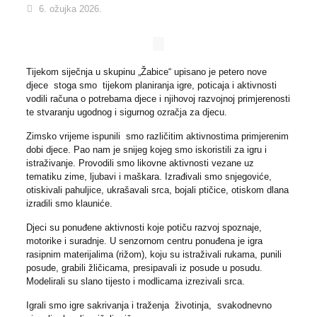
6. ožujka 2026.
Tijekom siječnja u skupinu „Žabice“ upisano je petero nove
djece stoga smo tijekom planiranja igre, poticaja i aktivnosti
vodili računa o potrebama djece i njihovoj razvojnoj primjerenosti
te stvaranju ugodnog i sigurnog ozračja za djecu.
Zimsko vrijeme ispunili smo različitim aktivnostima primjerenim
dobi djece. Pao nam je snijeg kojeg smo iskoristili za igru i
istraživanje. Provodili smo likovne aktivnosti vezane uz
tematiku zime, ljubavi i maškara. Izrađivali smo snjegoviće,
otiskivali pahuljice, ukrašavali srca, bojali ptičice, otiskom dlana
izradili smo klauniće.
Djeci su ponuđene aktivnosti koje potiču razvoj spoznaje,
motorike i suradnje. U senzornom centru ponuđena je igra
rasipnim materijalima (rižom), koju su istraživali rukama, punili
posude, grabili žličicama, presipavali iz posude u posudu.
Modelirali su slano tijesto i modlicama izrezivali srca.
Igrali smo igre sakrivanja i traženja životinja, svakodnevno