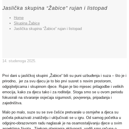
Jaslička skupina “Žabice” rujan i listopad
Home
Skupina Žabice
Jaslička skupina “Žabice” rujan i listopad
14. studenoga 2025.
Prvi dani u jasličkoj skupini „Žabice“ bili su puni uzbuđenja i suza – što je i
prirodno, jer za svu djecu je to bio prvi susret s novim prostorom,
odgojiteljicama i skupinom djece. Rujan je bio mjesec prilagodbe i velikih
emocija, kako za djecu tako i za roditelje. Stoga smo se u ovom periodu
fokusirali na stvaranje osjećaja sigurnosti, povjerenja, pripadanja i
zajedništva.
Malo po malo, suze su se sve češće pretvarale u osmjehe a djeca su
počela pokazivati znatiželju i uključivati se u igru. Od samog početka u
odgojno-obrazovnom radu naglasak je na osamostaljivanju djece u svim
aspektima života. Tijekom planiranja aktivnosti vodili smo računa o