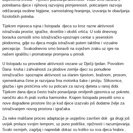
potrebama djece i njihovoj razvojnoj primjerenosti, poticanjem razvoja
održavanja osobne higijene, samostalnog hranjenja, izuvanja te obavljanja
fizioloških potreba.
Tijekom mjeseca rujna i listopada djeca su kroz razne aktivnosti
istraživala prostor, igračke, dvorište i okoliš vrtića. U sobi dnevnog
boravka osmislili smo istraživačko-spoznajni centar s jesenskim
plodovima, gdje su djeca mogla istraživati putem taktilne i vizualne
percepcije. Svakodnevno smo boravili na svježem zraku uz igre na
našem igralištu i promatranje promjena u prirodi.
U listopadu su provedene aktivnosti vezane uz Dječji tjedan. Povodom
Dana kruha i zahvalnosti za plodove zemlje djeci su ponuđene
istraživačko- spoznajne aktivnosti sa slanim tijestom, brašnom, prosom,
sjemenkama čime je razvijana fina motorika šake i prstiju. Slikovnice,
glazba i igre prstićima vrlo su poticani za razvoj djeteta u ranoj dobi.
Tijekom dana djeca često traže ponavljanje omiljenih pjesmica uz pokrete,
naročito ako ih prati svirka harmonike. Krajem listopada preselili smo u
nove dograđene prostore što je kod djece izazvalo još dodatne želje za
istraživanjem novog prostora i igračaka.
Za neke mališane proces adaptacije je uspješno završen dok ga drugi još
uvijek prolaze svojim tempom, uz puno podrške, nježnosti i razumijevanja.
Svaki osmijeh, zagrljaj i napredak dokaz su koliko su sva djeca hrabra ,