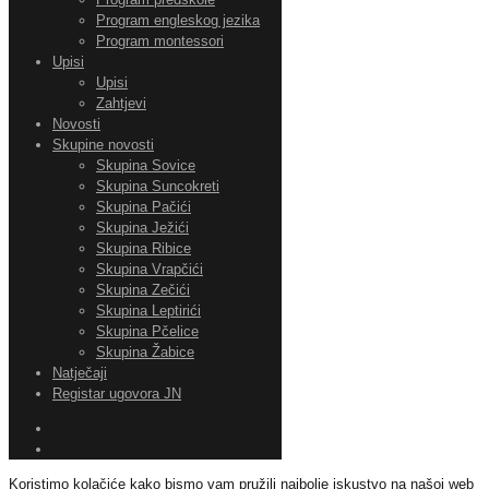
Program engleskog jezika
Program montessori
Upisi
Upisi
Zahtjevi
Novosti
Skupine novosti
Skupina Sovice
Skupina Suncokreti
Skupina Pačići
Skupina Ježići
Skupina Ribice
Skupina Vrapčići
Skupina Zečići
Skupina Leptirići
Skupina Pčelice
Skupina Žabice
Natječaji
Registar ugovora JN
Koristimo kolačiće kako bismo vam pružili najbolje iskustvo na našoj web