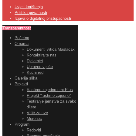
Uvjeti korištenja
Politika privatnosti
Izjava o digitalnoj pristupačnosti
Transparentnost
Početna
O nama
Dokumenti vrtića Maslačak
Kontaktirajte nas
Djelatnici
Upravno vijeće
Kućni red
Galerija slika
Projekti
Rastimo zajedno i mi Plus
Projekt “rastimo zajedno”
Testiranje jamstva za svako
dijete
Vrtić za sve
Morenec
Programi
Redoviti
Program predškole