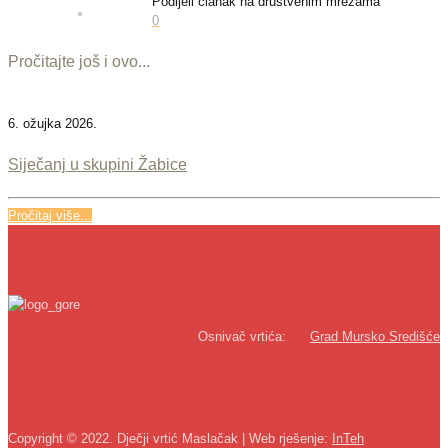
Podijeli članak na društvenim mrežama
0
Pročitajte još i ovo...
6. ožujka 2026.
Siječanj u skupini Žabice
Pročitaj više...
Osnivač vrtića:
Grad Mursko Središće
Copyright © 2022. Dječji vrtić Maslačak | Web rješenje:
InTeh