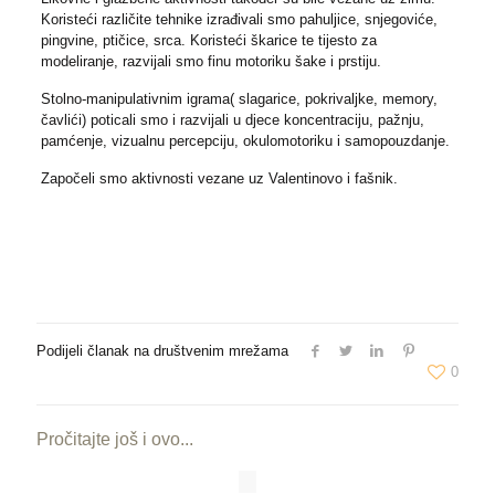
Koristeći različite tehnike izrađivali smo pahuljice, snjegoviće,
pingvine, ptičice, srca. Koristeći škarice te tijesto za
modeliranje, razvijali smo finu motoriku šake i prstiju.
Stolno-manipulativnim igrama( slagarice, pokrivaljke, memory,
čavlići) poticali smo i razvijali u djece koncentraciju, pažnju,
pamćenje, vizualnu percepciju, okulomotoriku i samopouzdanje.
Započeli smo aktivnosti vezane uz Valentinovo i fašnik.
Podijeli članak na društvenim mrežama
0
Pročitajte još i ovo...