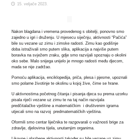
15. veljače 2023.
Nakon blagdana i vremena provedenog s obitelji, ponovno smo
zajedno u igri i druženju. U mjesecu siječnju, aktivnosti “Pačića”
bile su vezane uz zimu i zimske radosti. Zimu kao godišnje
doba istraživali smo putem slika, aplikacija a najviše putem
boravka na svježem zraku, gdje smo razvijali spoznaju o okolini
oko sebe. Malo snijega unijelo je mnogo radosti među djecom,
mada se nije zadržao.
Pomoću aplikacija, enciklopedija, priča, plesa i pjesme, upoznali
smo polarne životinje te okolinu u kojoj žive, čime se hrane.
U aktivnostima početnog čitanja i pisanja djeca su prema uzorku
pisala riječi vezane uz zimu te na taj način razvijala
predčitalačke vještine a matematičkim i društvenim igrama
utjecali smo na razvoj predmatematičkih vještina.
Oformili smo centar liječnika te razgovarali o važnosti brige za
zdravlje, djelovima tijela, unutarnjim organima.
Likovne i glazbene aktivnosti također su bile vezane uz zimu.