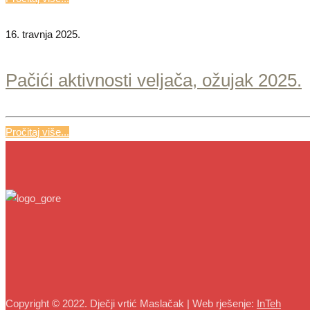
16. travnja 2025.
Pačići aktivnosti veljača, ožujak 2025.
Pročitaj više...
Copyright © 2022. Dječji vrtić Maslačak | Web rješenje:
InTeh