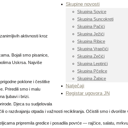
Skupine novosti
Skupina Sovice
Skupina Suncokreti
Skupina Pačići
Skupina Ježići
zanimljivih aktivnosti kroz
Skupina Ribice
Skupina Vrapčići
cama. Bojali smo pisanice,
Skupina Zečići
imbolima Uskrsa. Najviše
Skupina Leptirići
Skupina Pčelice
Skupina Žabice
 prigodne poklone i čestitke
Natječaji
e. Priredili smo i malu
Registar ugovora JN
 ljubavi i brizi.
rirode. Djeca su sudjelovala
i o razdvajanju otpada i važnosti recikliranja. Očistili smo i dvorište v
ljicama pripremila gredice i posadila povrće — rajčice, salatu, mrkvu 