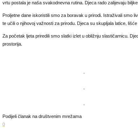
vrtu postala je naša svakodnevna rutina. Djeca rado zalijevaju biljke 
Proljetne dane iskoristili smo za boravak u prirodi. Istraživali smo l
te učili o njihovoj važnosti za prirodu. Djeca su skupljala latice, liš
Za početak ljeta priredili smo slatki izlet u obližnju slastičarnicu. Dj
prostorija.
Podijeli članak na društvenim mrežama
0