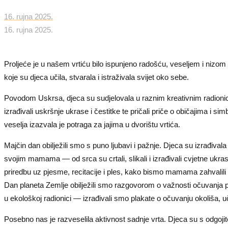
16. rujna 2025.
16. rujna 2025.
Proljeće je u našem vrtiću bilo ispunjeno radošću, veseljem i nizom 
koje su djeca učila, stvarala i istraživala svijet oko sebe.
Povodom Uskrsa, djeca su sudjelovala u raznim kreativnim radioni
izrađivali uskršnje ukrase i čestitke te pričali priče o običajima i s
veselja izazvala je potraga za jajima u dvorištu vrtića.
Majčin dan obilježili smo s puno ljubavi i pažnje. Djeca su izrađivala
svojim mamama — od srca su crtali, slikali i izrađivali cvjetne ukras
priredbu uz pjesme, recitacije i ples, kako bismo mamama zahvalili na
Dan planeta Zemlje obilježili smo razgovorom o važnosti očuvanja p
u ekološkoj radionici — izrađivali smo plakate o očuvanju okoliša, učil
Posebno nas je razveselila aktivnost sadnje vrta. Djeca su s odgojite