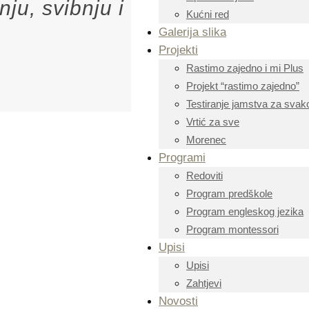
nju, svibnju i
Kućni red
Galerija slika
Projekti
Rastimo zajedno i mi Plus
Projekt “rastimo zajedno”
Testiranje jamstva za svako
Vrtić za sve
Morenec
Programi
Redoviti
Program predškole
Program engleskog jezika
Program montessori
Upisi
Upisi
Zahtjevi
Novosti