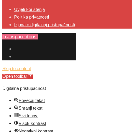
Uvjeti korištenja
Politika privatnosti
Izjava o digitalnoj pristupačnosti
Transparentnost
Skip to content
Open toolbar
Digitalna pristupačnost
Povećaj tekst
Smanji tekst
Sivi tonovi
Visok kontrast
Negativni kontrast