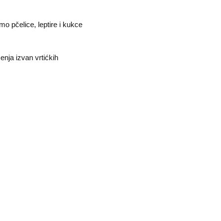
mo pčelice, leptire i kukce
ženja izvan vrtićkih