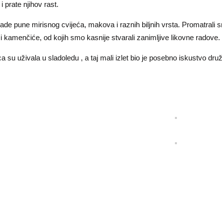
i prate njihov rast.
ivade pune mirisnog cvijeća, makova i raznih biljnih vrsta. Promatrali s
će i kamenčiće, od kojih smo kasnije stvarali zanimljive likovne radove.
eca su uživala u sladoledu , a taj mali izlet bio je posebno iskustvo dru