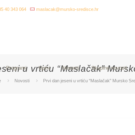
85 40 343 064
maslacak@mursko-sredisce.hr
eseni u vrtiću “Maslačak” Murs
Programi
Upisi
Novosti
Skupine novosti
e
Novosti
Prvi dan jeseni u vrtiću “Maslačak” Mursko Sr