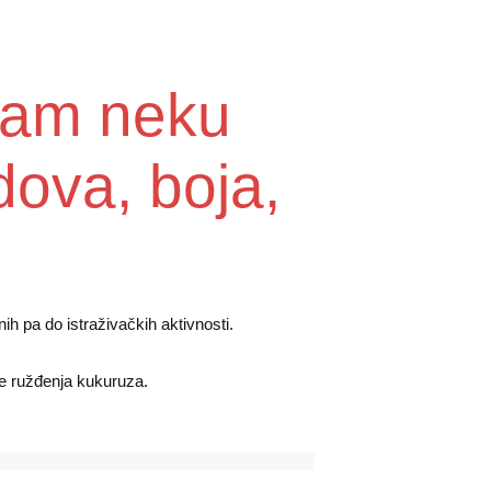
nam neku
odova, boja,
h pa do istraživačkih aktivnosti.
te ružđenja kukuruza.