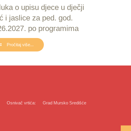
uka o upisu djece u dječji
ić i jaslice za ped. god.
26.2027. po programima
Pročitaj više...
Osnivač vrtića:
Grad Mursko Središće