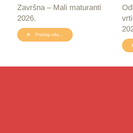
Završna – Mali maturanti
Odl
2026.
vrt
20
Pročitaj više...