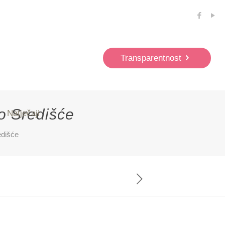
Transparentnost
ko Središće
Natječaji
edišće