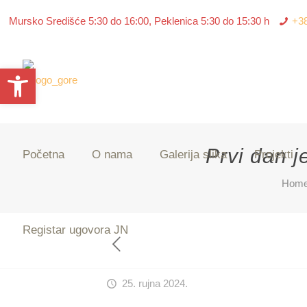
Mursko Središće 5:30 do 16:00, Peklenica 5:30 do 15:30 h
+3
Open toolbar
Prvi dan j
Početna
O nama
Galerija slika
Projekti
Hom
Registar ugovora JN
25. rujna 2024.