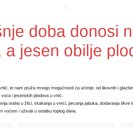
šnje doba donosi 
, a jesen obilje pl
rtić, te nam pruža mnogo mogućnosti za učenje, od likovnih i glazbeni
 voća i jesenskih plodova u vrtić.
enja oraha u žlici, skakanja u vreći, pecanja jabuka, dodavanja tikve 
im voćem i uživali u ostatku toplog dana.