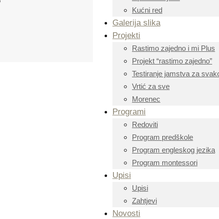
”
Kućni red
Galerija slika
Projekti
Rastimo zajedno i mi Plus
Projekt “rastimo zajedno”
Testiranje jamstva za svako
Vrtić za sve
Morenec
Programi
Redoviti
Program predškole
Program engleskog jezika
Program montessori
Upisi
Upisi
Zahtjevi
Novosti