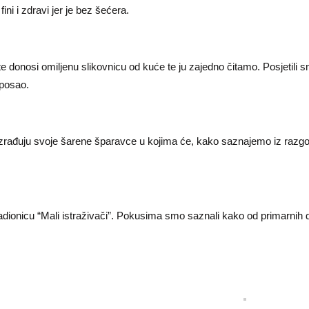
fini i zdravi jer je bez šećera.
te donosi omiljenu slikovnicu od kuće te ju zajedno čitamo. Posjetili
 posao.
zrađuju svoje šarene šparavce u kojima će, kako saznajemo iz razgov
dionicu “Mali istraživači”. Pokusima smo saznali kako od primarnih d