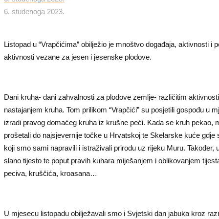
6. studenoga 2023.
Listopad u “Vrapčićima” obilježio je mnoštvo događaja, aktivnosti i p
aktivnosti vezane za jesen i jesenske plodove.
Dani kruha- dani zahvalnosti za plodove zemlje- različitim aktivnos
nastajanjem kruha. Tom prilikom “Vrapčići” su posjetili gospođu u mj
izradi pravog domaćeg kruha iz krušne peći. Kada se kruh pekao, mi 
prošetali do najsjevernije točke u Hrvatskoj te Skelarske kuće gdje 
koji smo sami napravili i istraživali prirodu uz rijeku Muru. Također, 
slano tijesto te poput pravih kuhara miješanjem i oblikovanjem tijest
peciva, kruščića, kroasana…
U mjesecu listopadu obilježavali smo i Svjetski dan jabuka kroz razn