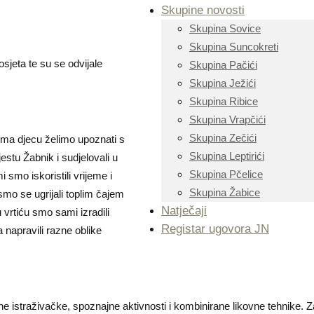
Skupine novosti
Skupina Sovice
Skupina Suncokreti
osjeta te su se odvijale
Skupina Pačići
Skupina Ježići
Skupina Ribice
Skupina Vrapčići
Skupina Zečići
tima djecu želimo upoznati s
Skupina Leptirići
estu Žabnik i sudjelovali u
Skupina Pčelice
smo iskoristili vrijeme i
Skupina Žabice
smo se ugrijali toplim čajem
Natječaji
u vrtiću smo sami izradili
Registar ugovora JN
a napravili razne oblike
e istraživačke, spoznajne aktivnosti i kombinirane likovne tehnike. Z