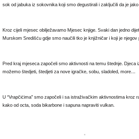
sok od jabuka iz sokovnika koji smo degustirali i zaključili da je jako 
Kroz cijeli mjesec obilježavamo Mjesec knjige. Svaki dan jedno dije
Murskom Središću gdje smo naučili tko je knjižničar i koji je njegov
Pred kraj mjeseca započeli smo aktivnosti na temu štednje. Djeca i
možemo štedjeti, štedjeti za nove igračke, sobu, sladoled, more…
U “Vrapčićima” smo započeli i sa istraživačkim aktivnostima kroz ra
kako od octa, soda bikarbone i sapuna napraviti vulkan.