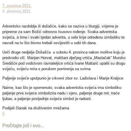
7. prosinca 2021.
4. prosinca 2021.
Adventsko razdoblje ili došašće, kako se naziva u liturgiji, vrijeme je
pripreme za sam Božić odnosno Isusovo rođenje. Svaka adventska
svijeća, a time i svaki tjedan adventa, u sebi krije određenu simboliku te
navodi na to što bismo trebali osvijestiti u sebi tih dana.
Uoči druge nedjelje Došašća u subotu 4. prosinca nakon molitve koju je
predvodio vlč. Marijan Horvat, mališani dječjeg vrtića „Maslačak“ Mursko
Središće pod vodstvom ravnateljice vrtića Ivane Maltarić upalili su drugu
svijeću, svijeću mira s porukom pomirenja sa svima.
Paljenje svijeće upotpunio je crkveni zbor sv. Ladislava i Marije Kraljice.
Naime, kao što je spomenuto, svaka adventska svijeća ima simboliku:
paljenje prve svijeće simbolizira nadu i vjeru, paljenje druge mir, treće
ljubav, a paljenje posljednje svijeće simbol je radosti.
Podijeli članak na društvenim mrežama
0
Pročitajte još i ovo...