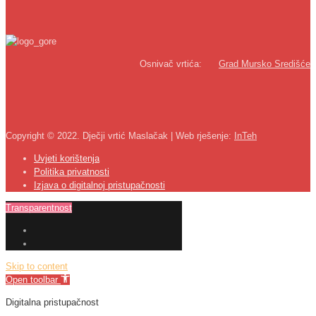
Osnivač vrtića:
Grad Mursko Središće
Copyright © 2022. Dječji vrtić Maslačak | Web rješenje:
InTeh
Uvjeti korištenja
Politika privatnosti
Izjava o digitalnoj pristupačnosti
Transparentnost
Skip to content
Open toolbar
Digitalna pristupačnost