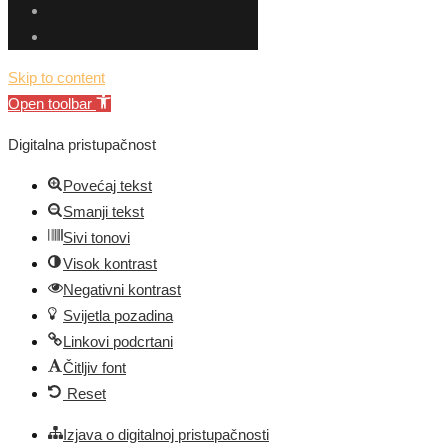
Skip to content
Open toolbar
Digitalna pristupačnost
Povećaj tekst
Smanji tekst
Sivi tonovi
Visok kontrast
Negativni kontrast
Svijetla pozadina
Linkovi podcrtani
Čitljiv font
Reset
Izjava o digitalnoj pristupačnosti