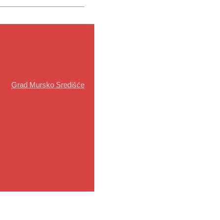
:
Grad Mursko Središće