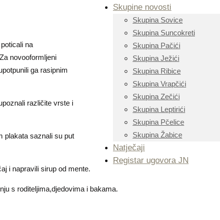
Skupine novosti
Skupina Sovice
Skupina Suncokreti
 poticali na
Skupina Pačići
.Za novooformljeni
Skupina Ježići
 upotpunili ga rasipnim
Skupina Ribice
Skupina Vrapčići
Skupina Zečići
oznali različite vrste i
Skupina Leptirići
Skupina Pčelice
Skupina Žabice
m plakata saznali su put
Natječaji
Registar ugovora JN
aj i napravili sirup od mente.
enju s roditeljima,djedovima i bakama.