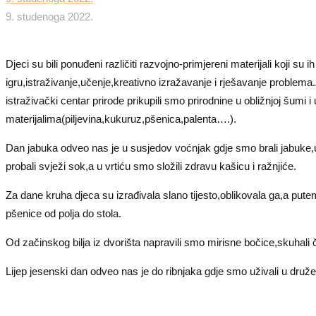
9. studenoga 2022.
Djeci su bili ponuđeni različiti razvojno-primjereni materijali koji su ih
igru,istraživanje,učenje,kreativno izražavanje i rješavanje problema
istraživački centar prirode prikupili smo prirodnine u obližnjoj šumi i
materijalima(piljevina,kukuruz,pšenica,palenta….).
Dan jabuka odveo nas je u susjedov voćnjak gdje smo brali jabuke,up
probali svježi sok,a u vrtiću smo složili zdravu kašicu i ražnjiće.
Za dane kruha djeca su izrađivala slano tijesto,oblikovala ga,a pute
pšenice od polja do stola.
Od začinskog bilja iz dvorišta napravili smo mirisne bočice,skuhali č
Lijep jesenski dan odveo nas je do ribnjaka gdje smo uživali u druž