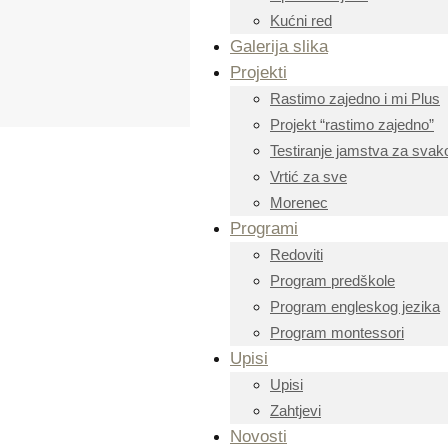
Kućni red
Galerija slika
Projekti
Rastimo zajedno i mi Plus
Projekt “rastimo zajedno”
Testiranje jamstva za svako
Vrtić za sve
Morenec
Programi
Redoviti
Program predškole
Program engleskog jezika
Program montessori
Upisi
Upisi
Zahtjevi
Novosti