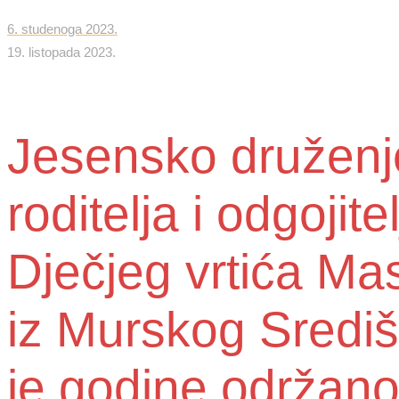
6. studenoga 2023.
19. listopada 2023.
Jesensko druženj
roditelja i odgojite
Dječjeg vrtića Ma
iz Murskog Sredi
je godine održano