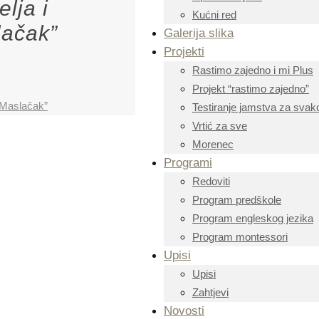
lja i
Kućni red
lačak”
Galerija slika
Projekti
Rastimo zajedno i mi Plus
Projekt “rastimo zajedno”
 “Maslačak”
Testiranje jamstva za svako
Vrtić za sve
Morenec
Programi
Redoviti
Program predškole
Program engleskog jezika
Program montessori
Upisi
Upisi
Zahtjevi
Novosti