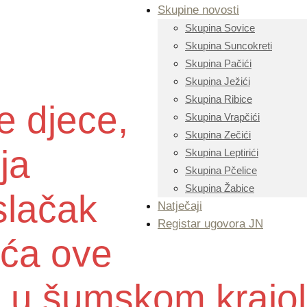
Skupine novosti
Skupina Sovice
Skupina Suncokreti
Skupina Pačići
Skupina Ježići
Skupina Ribice
e djece,
Skupina Vrapčići
Skupina Zečići
lja
Skupina Leptirići
Skupina Pčelice
Skupina Žabice
slačak
Natječaji
Registar ugovora JN
šća ove
 u šumskom krajol