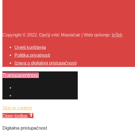
Copyright © 2022. Dječji vrtić Maslačak | Web rješenje:
InTeh
Uvjeti korištenja
Politika privatnosti
Izjava o digitalnoj pristupačnosti
Transparentnost
Skip to content
Open toolbar
Digitalna pristupačnost