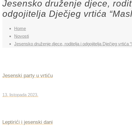
Jesensko druženje djece, rodite
odgojitelja Dječjeg vrtića “Mas
Home
Novosti
Jesensko druženje djece, roditelja i odgojitelja Dječjeg vrtića
Jesenski party u vrtiću
13. listopada 2023.
Leptirići i jesenski dani