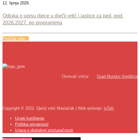
12. lipnja 2026.
Odluka o upisu djece u dječji vrtić i jaslice za ped. god.
2026.2027. po programima
Pročitaj više...
Osnivač vrtića:
Grad Mursko Središće
Copyright © 2022. Dječji vrtić Maslačak | Web rješenje:
InTeh
Uvjeti korištenja
Politika privatnosti
Izjava o digitalnoj pristupačnosti