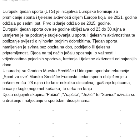
Europski tjedan sporta (ETS) je inicijativa Europske komisije za
promicanje sporta i tjelesne aktivnosti diljem Europe koja se 2021. godine
održala po sedmi put. Prvo izdanje održalo se 2015. godine.
Europski tjedan sporta ove se godine obilježava od 23.do 30.rujna a
usmjeren je na poticanje sudjelovanja u sportu i tjelesnim aktivnostima te
podizanje svijesti o njihovim brojnim dobrobitima. Tjedan sporta
namijenjen je svima bez obzira na dob, podrijetlo ili tjelesnu
pripremljenost. Djeca na taj način jačaju spoznaju o važnosti i
vrijednostima pojedinih sportova, kretanja i tjelesne aktivnosti od najranijih
dana.
U suradnji sa Gradom Mursko Središće i Udrugom sportske rekreacije
„Sport za sve“ Mursko Središće Europski tjedan sporta obilježen je u
našem vrtiću 28.rujna i to kroz nekoliko disciplina; gađanje lopticama,
bacanje kugle,nogomet,košarka, te utrka na kraju.
Djeca odgojnih skupina “Pačići” ,”Vrapčići”, “Ježići” te “Sovice” uživala su
u druženju i natjecanju u sportskim disciplinama.