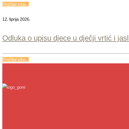
Pročitaj više...
12. lipnja 2026.
Odluka o upisu djece u dječji vrtić i j
Pročitaj više...