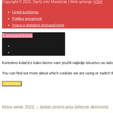
Copyright © 2022. Dječji vrtić Maslačak | Web rješenje:
InTeh
Uvjeti korištenja
Politika privatnosti
Izjava o digitalnoj pristupačnosti
Transparentnost
Koristimo kolačiće kako bismo vam pružili najbolje iskustvo na našo
You can find out more about which cookies we are using or switch t
Prihvaćam
Move week 2023. – tjedan promicanja tjelesne aktivnosti