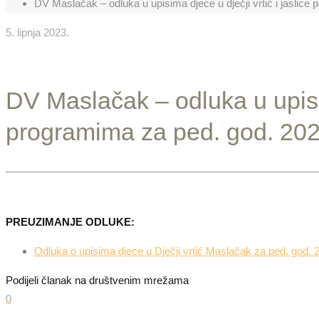
DV Maslačak – odluka u upisima djece u dječji vrtić i jaslice
5. lipnja 2023.
DV Maslačak – odluka u upisim
programima za ped. god. 202
PREUZIMANJE ODLUKE:
Odluka o upisima djece u Dječji vrtić Maslačak za ped. god. 
Podijeli članak na društvenim mrežama
0