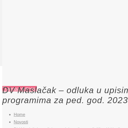
DV Maslačak – odluka u upisima 
Transparentnost
programima za ped. god. 2023
Home
Novosti