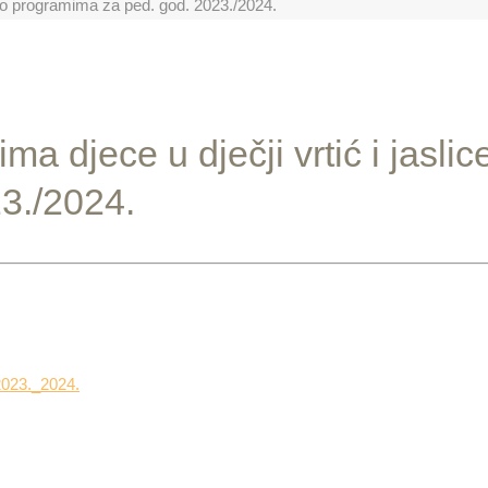
 po programima za ped. god. 2023./2024.
a djece u dječji vrtić i jaslic
3./2024.
2023._2024.