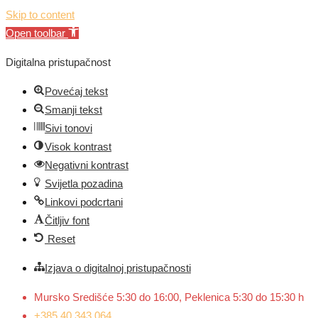
Skip to content
Open toolbar
Digitalna pristupačnost
Povećaj tekst
Smanji tekst
Sivi tonovi
Visok kontrast
Negativni kontrast
Svijetla pozadina
Linkovi podcrtani
Čitljiv font
Reset
Izjava o digitalnoj pristupačnosti
Mursko Središće 5:30 do 16:00, Peklenica 5:30 do 15:30 h
+385 40 343 064