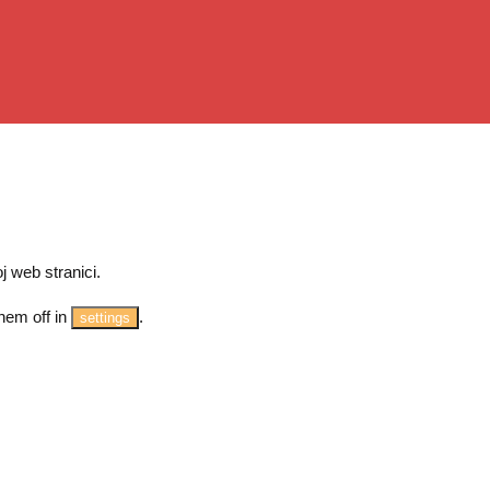
j web stranici.
hem off in
.
settings