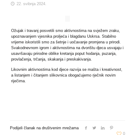
22. svibnja 2024.
Ožujak i travanj posvetili smo aktivnostima na svježem zraku,
upoznavanjem vjesnika proljeća i blagdanu Uskrsa. Stabilno
vrijeme iskoristili smo za šetnje i uočavanje promjena u prirodi.
Svakodnevnom igrom i aktivnostima na dvorištu djeca usvajaju i
usavršavaju prirodne oblike kretanja poput hodanja, puzanja,
provlačenja, trčanja, skakanja i preskakivanja.
Likovnim aktivnostima kod djece razvija se mašta i kreativnost,
a listanjem i čitanjem slikovnica obogaćujemo rječnik novim
riječima.
Podijeli članak na društvenim mrežama
0