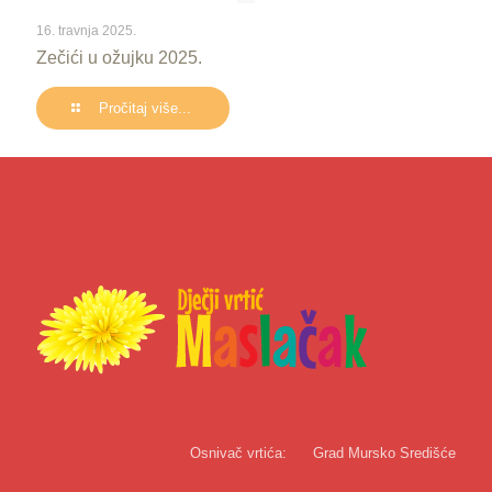
16. travnja 2025.
Zečići u ožujku 2025.
Pročitaj više...
Osnivač vrtića:
Grad Mursko Središće