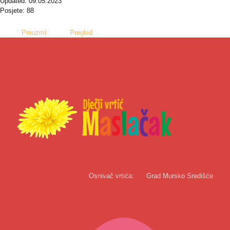
Updated: 09.05.2023
Posjete: 88
Preuzmi
Pregled
Osnivač vrtića:
Grad Mursko Središće