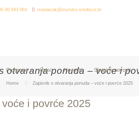
85 40 343 064
maslacak@mursko-sredisce.hr
 s otvaranja ponuda – voće i po
Programi
Upisi
Novosti
Skupine novosti
Home
Zapisnik s otvaranja ponuda – voće i povrće 2025
 voće i povrće 2025