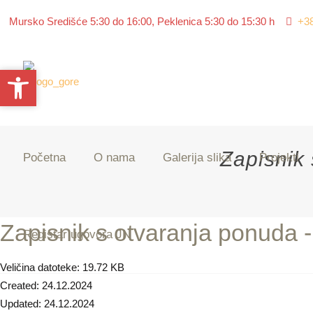
Mursko Središće 5:30 do 16:00, Peklenica 5:30 do 15:30 h
+3
Open toolbar
Open toolbar
Zapisnik
Početna
O nama
Galerija slika
Projekti
Zapisnik s otvaranja ponuda -
Registar ugovora JN
Veličina datoteke: 19.72 KB
Created: 24.12.2024
Updated: 24.12.2024