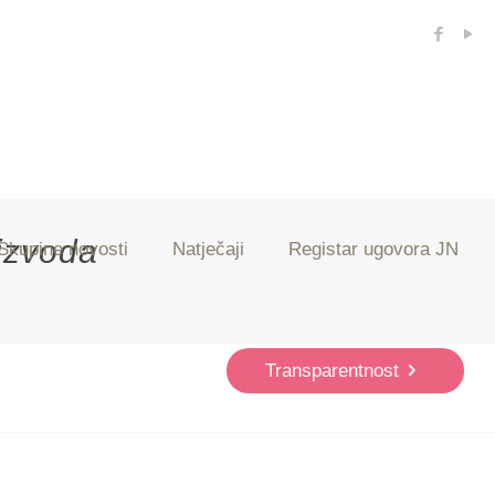
izvoda
Skupine novosti
Natječaji
Registar ugovora JN
Transparentnost