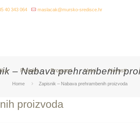
85 40 343 064
maslacak@mursko-sredisce.hr
nik – Nabava prehrambenih pro
lika
Projekti
Programi
Upisi
Novosti
Home
Zapisnik – Nabava prehrambenih proizvoda
nih proizvoda