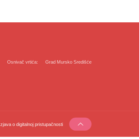
Osnivač vrtića:
Grad Mursko Središće
Izjava o digitalnoj pristupačnosti