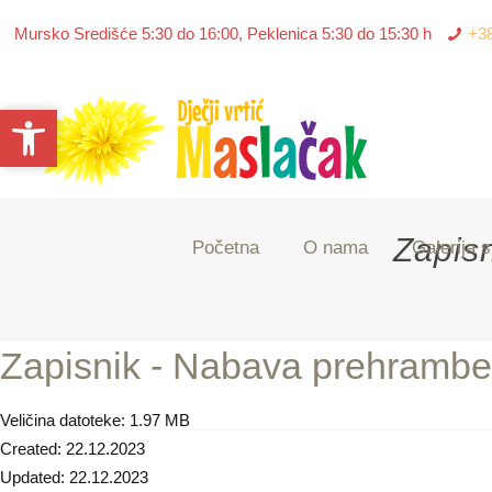
Mursko Središće 5:30 do 16:00, Peklenica 5:30 do 15:30 h
+3
Open toolbar
Open toolbar
Zapis
Početna
O nama
Galerija s
Zapisnik - Nabava prehrambe
Veličina datoteke: 1.97 MB
Created: 22.12.2023
Updated: 22.12.2023