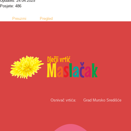
Updated: 24.04.2025
Posjete: 486
Preuzmi
Pregled
Osnivač vrtića:
Grad Mursko Središće