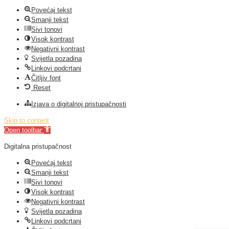
Povećaj tekst
Smanji tekst
Sivi tonovi
Visok kontrast
Negativni kontrast
Svijetla pozadina
Linkovi podcrtani
Čitljiv font
Reset
Izjava o digitalnoj pristupačnosti
Skip to content
Open toolbar
Digitalna pristupačnost
Povećaj tekst
Smanji tekst
Sivi tonovi
Visok kontrast
Negativni kontrast
Svijetla pozadina
Linkovi podcrtani