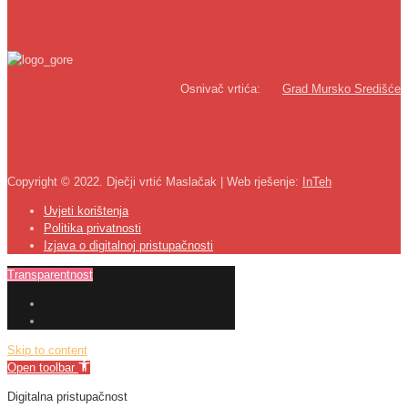
Osnivač vrtića:
Grad Mursko Središće
Copyright © 2022. Dječji vrtić Maslačak | Web rješenje:
InTeh
Uvjeti korištenja
Politika privatnosti
Izjava o digitalnoj pristupačnosti
Transparentnost
Skip to content
Open toolbar
Digitalna pristupačnost