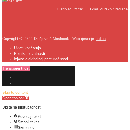
Osnivač vrtića:
Grad Mursko Središće
Copyright © 2022. Dječji vrtić Maslačak | Web rješenje:
InTeh
Uvjeti korištenja
Politika privatnosti
Izjava o digitalnoj pristupačnosti
Transparentnost
Skip to content
Open toolbar
Digitalna pristupačnost
Povećaj tekst
Smanji tekst
Sivi tonovi