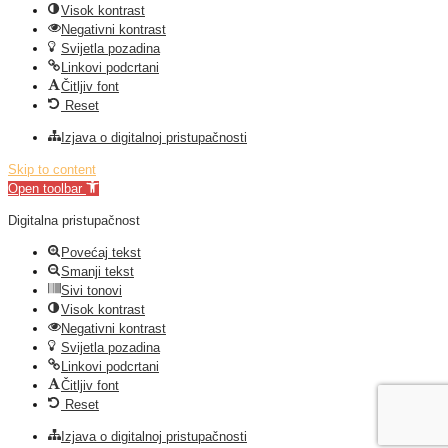
Visok kontrast
Negativni kontrast
Svijetla pozadina
Linkovi podcrtani
Čitljiv font
Reset
Izjava o digitalnoj pristupačnosti
Skip to content
Open toolbar
Digitalna pristupačnost
Povećaj tekst
Smanji tekst
Sivi tonovi
Visok kontrast
Negativni kontrast
Svijetla pozadina
Linkovi podcrtani
Čitljiv font
Reset
Izjava o digitalnoj pristupačnosti