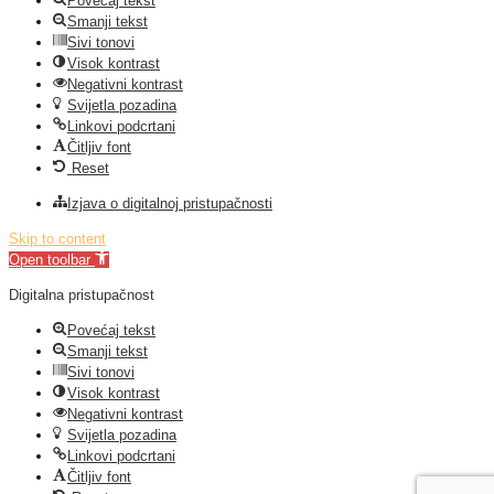
Povećaj tekst
Smanji tekst
Sivi tonovi
Visok kontrast
Negativni kontrast
Svijetla pozadina
Linkovi podcrtani
Čitljiv font
Reset
Izjava o digitalnoj pristupačnosti
Skip to content
Open toolbar
Digitalna pristupačnost
Povećaj tekst
Smanji tekst
Sivi tonovi
Visok kontrast
Negativni kontrast
Svijetla pozadina
Linkovi podcrtani
Čitljiv font