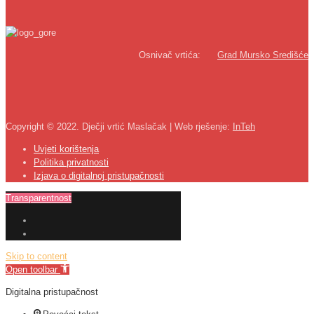
Osnivač vrtića:
Grad Mursko Središće
Copyright © 2022. Dječji vrtić Maslačak | Web rješenje:
InTeh
Uvjeti korištenja
Politika privatnosti
Izjava o digitalnoj pristupačnosti
Transparentnost
Skip to content
Open toolbar
Digitalna pristupačnost