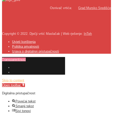
Osnivač vrtića:
Grad Mursko Središće
Copyright © 2022. Dječji vrtić Maslačak | Web rješenje:
InTeh
Uvjeti korištenja
Politika privatnosti
Izjava o digitalnoj pristupačnosti
Transparentnost
Skip to content
Open toolbar
Digitalna pristupačnost
Povećaj tekst
Smanji tekst
Sivi tonovi