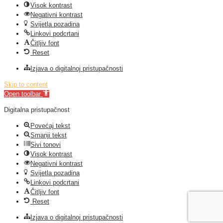
Visok kontrast
Negativni kontrast
Svijetla pozadina
Linkovi podcrtani
Čitljiv font
Reset
Izjava o digitalnoj pristupačnosti
Skip to content
Open toolbar
Digitalna pristupačnost
Povećaj tekst
Smanji tekst
Sivi tonovi
Visok kontrast
Negativni kontrast
Svijetla pozadina
Linkovi podcrtani
Čitljiv font
Reset
Izjava o digitalnoj pristupačnosti