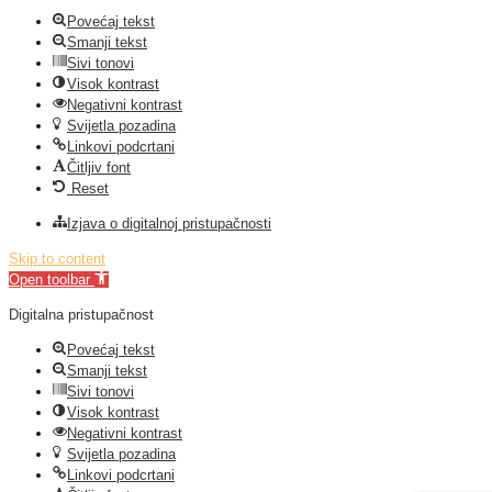
Povećaj tekst
Smanji tekst
Sivi tonovi
Visok kontrast
Negativni kontrast
Svijetla pozadina
Linkovi podcrtani
Čitljiv font
Reset
Izjava o digitalnoj pristupačnosti
Skip to content
Open toolbar
Digitalna pristupačnost
Povećaj tekst
Smanji tekst
Sivi tonovi
Visok kontrast
Negativni kontrast
Svijetla pozadina
Linkovi podcrtani