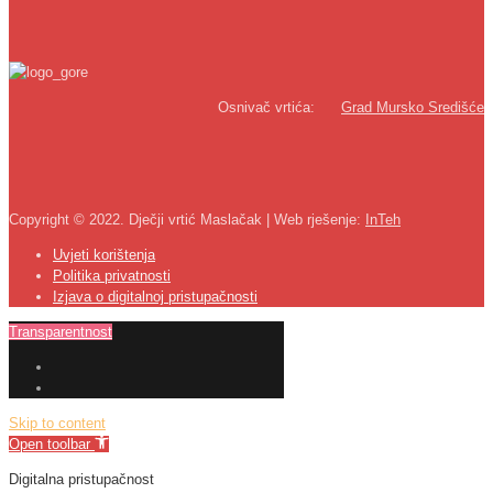
Osnivač vrtića:
Grad Mursko Središće
Copyright © 2022. Dječji vrtić Maslačak | Web rješenje:
InTeh
Uvjeti korištenja
Politika privatnosti
Izjava o digitalnoj pristupačnosti
Transparentnost
Skip to content
Open toolbar
Digitalna pristupačnost