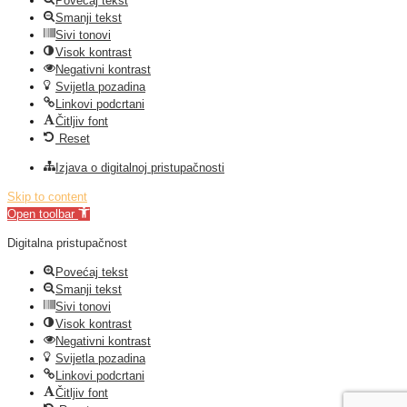
Povećaj tekst
Smanji tekst
Sivi tonovi
Visok kontrast
Negativni kontrast
Svijetla pozadina
Linkovi podcrtani
Čitljiv font
Reset
Izjava o digitalnoj pristupačnosti
Skip to content
Open toolbar
Digitalna pristupačnost
Povećaj tekst
Smanji tekst
Sivi tonovi
Visok kontrast
Negativni kontrast
Svijetla pozadina
Linkovi podcrtani
Čitljiv font