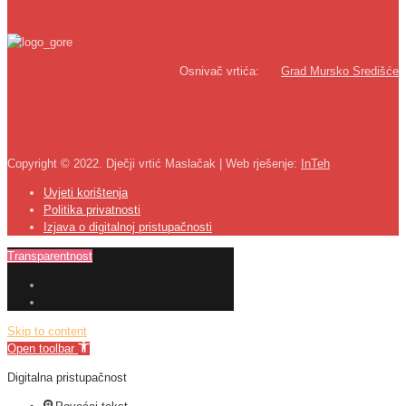
Osnivač vrtića:
Grad Mursko Središće
Copyright © 2022. Dječji vrtić Maslačak | Web rješenje:
InTeh
Uvjeti korištenja
Politika privatnosti
Izjava o digitalnoj pristupačnosti
Transparentnost
Skip to content
Open toolbar
Digitalna pristupačnost