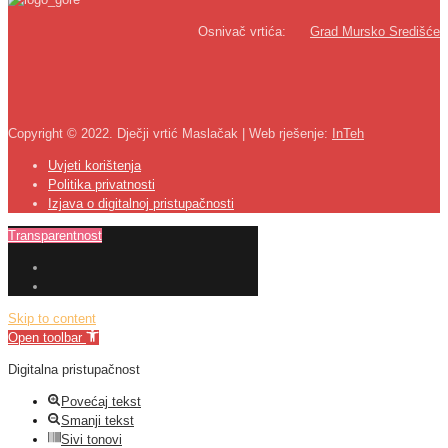
Osnivač vrtića:
Grad Mursko Središće
Copyright © 2022. Dječji vrtić Maslačak | Web rješenje:
InTeh
Uvjeti korištenja
Politika privatnosti
Izjava o digitalnoj pristupačnosti
Transparentnost
Skip to content
Open toolbar
Digitalna pristupačnost
Povećaj tekst
Smanji tekst
Sivi tonovi