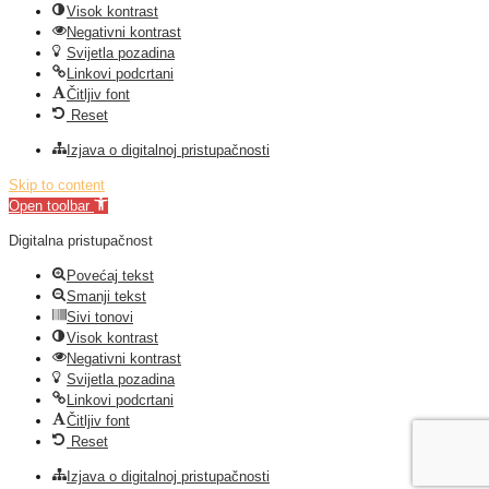
Visok kontrast
Negativni kontrast
Svijetla pozadina
Linkovi podcrtani
Čitljiv font
Reset
Izjava o digitalnoj pristupačnosti
Skip to content
Open toolbar
Digitalna pristupačnost
Povećaj tekst
Smanji tekst
Sivi tonovi
Visok kontrast
Negativni kontrast
Svijetla pozadina
Linkovi podcrtani
Čitljiv font
Reset
Izjava o digitalnoj pristupačnosti