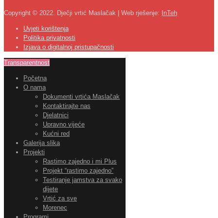
Copyright © 2022. Dječji vrtić Maslačak | Web rješenje:
InTeh
Uvjeti korištenja
Politika privatnosti
Izjava o digitalnoj pristupačnosti
Transparentnost
Početna
O nama
Dokumenti vrtića Maslačak
Kontaktirajte nas
Djelatnici
Upravno vijeće
Kućni red
Galerija slika
Projekti
Rastimo zajedno i mi Plus
Projekt “rastimo zajedno”
Testiranje jamstva za svako
dijete
Vrtić za sve
Morenec
Programi