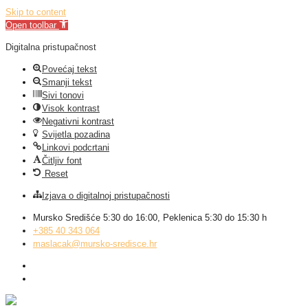
Skip to content
Open toolbar
Digitalna pristupačnost
Povećaj tekst
Smanji tekst
Sivi tonovi
Visok kontrast
Negativni kontrast
Svijetla pozadina
Linkovi podcrtani
Čitljiv font
Reset
Izjava o digitalnoj pristupačnosti
Mursko Središće 5:30 do 16:00, Peklenica 5:30 do 15:30 h
+385 40 343 064
maslacak@mursko-sredisce.hr