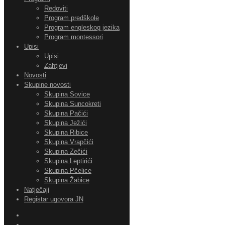
Redoviti
Program predškole
Program engleskog jezika
Program montessori
Upisi
Upisi
Zahtjevi
Novosti
Skupine novosti
Skupina Sovice
Skupina Suncokreti
Skupina Pačići
Skupina Ježići
Skupina Ribice
Skupina Vrapčići
Skupina Zečići
Skupina Leptirići
Skupina Pčelice
Skupina Žabice
Natječaji
Registar ugovora JN