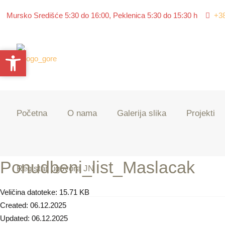
Mursko Središće 5:30 do 16:00, Peklenica 5:30 do 15:30 h
+3
Open toolbar
Open toolbar
Početna
O nama
Galerija slika
Projekti
Ponudbeni_list_Maslacak
Registar ugovora JN
Veličina datoteke: 15.71 KB
Created: 06.12.2025
Updated: 06.12.2025