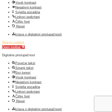
Visok kontrast
Negativni kontrast
Svijetla pozadina
Linkovi podcrtani
Čitljiv font
Reset
Izjava o digitalnoj pristupačnosti
Skip to content
Open toolbar
Digitalna pristupačnost
Povećaj tekst
Smanji tekst
Sivi tonovi
Visok kontrast
Negativni kontrast
Svijetla pozadina
Linkovi podcrtani
Čitljiv font
Reset
Izjava o digitalnoj pristupačnosti