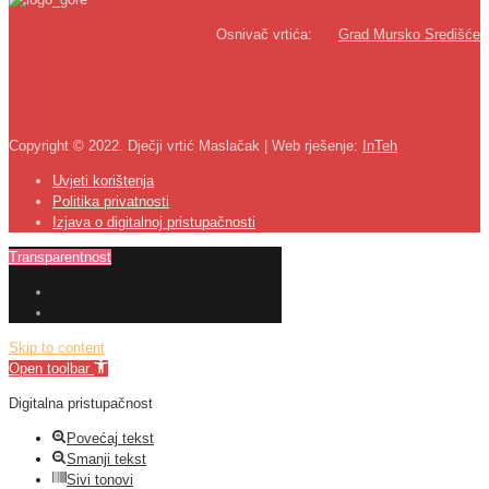
Osnivač vrtića:
Grad Mursko Središće
Copyright © 2022. Dječji vrtić Maslačak | Web rješenje:
InTeh
Uvjeti korištenja
Politika privatnosti
Izjava o digitalnoj pristupačnosti
Transparentnost
Skip to content
Open toolbar
Digitalna pristupačnost
Povećaj tekst
Smanji tekst
Sivi tonovi