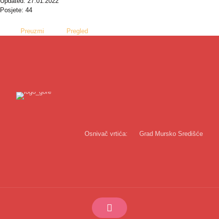
Updated: 27.01.2022
Posjete: 44
Preuzmi
Pregled
Osnivač vrtića:
Grad Mursko Središće