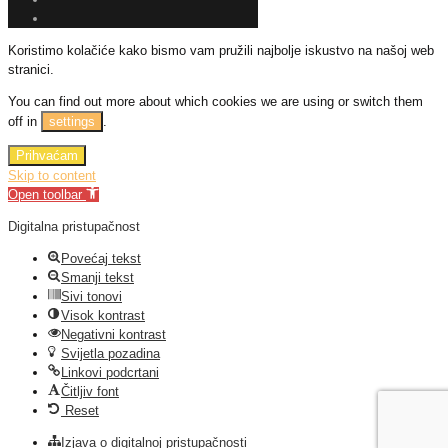
Koristimo kolačiće kako bismo vam pružili najbolje iskustvo na našoj web
stranici.
You can find out more about which cookies we are using or switch them
off in
settings
.
Prihvaćam
Skip to content
Open toolbar
Digitalna pristupačnost
Povećaj tekst
Smanji tekst
Sivi tonovi
Visok kontrast
Negativni kontrast
Svijetla pozadina
Linkovi podcrtani
Čitljiv font
Reset
Izjava o digitalnoj pristupačnosti