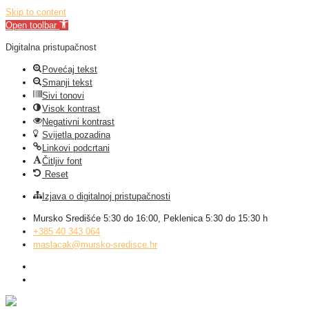
Skip to content
Open toolbar
Digitalna pristupačnost
Povećaj tekst
Smanji tekst
Sivi tonovi
Visok kontrast
Negativni kontrast
Svijetla pozadina
Linkovi podcrtani
Čitljiv font
Reset
Izjava o digitalnoj pristupačnosti
Mursko Središće 5:30 do 16:00, Peklenica 5:30 do 15:30 h
+385 40 343 064
maslacak@mursko-sredisce.hr