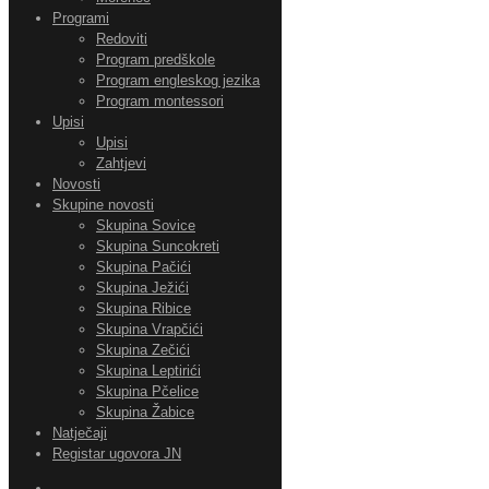
Programi
Redoviti
Program predškole
Program engleskog jezika
Program montessori
Upisi
Upisi
Zahtjevi
Novosti
Skupine novosti
Skupina Sovice
Skupina Suncokreti
Skupina Pačići
Skupina Ježići
Skupina Ribice
Skupina Vrapčići
Skupina Zečići
Skupina Leptirići
Skupina Pčelice
Skupina Žabice
Natječaji
Registar ugovora JN