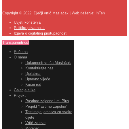
Copyright © 2022. Dječji vrtić Maslačak | Web rješenje:
InTeh
Uvjeti korištenja
Politika privatnosti
Izjava o digitalnoj pristupačnosti
Transparentnost
Početna
O nama
Dokumenti vrtića Maslačak
Kontaktirajte nas
Djelatnici
Upravno vijeće
Kućni red
Galerija slika
Projekti
Rastimo zajedno i mi Plus
Projekt “rastimo zajedno”
Testiranje jamstva za svako
dijete
Vrtić za sve
Morenec