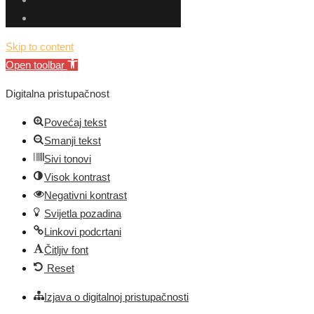
Skip to content
Open toolbar
Digitalna pristupačnost
Povećaj tekst
Smanji tekst
Sivi tonovi
Visok kontrast
Negativni kontrast
Svijetla pozadina
Linkovi podcrtani
Čitljiv font
Reset
Izjava o digitalnoj pristupačnosti