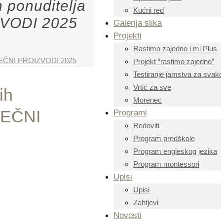
h ponuditelja
Kućni red
ZVODI 2025
Galerija slika
Projekti
Rastimo zajedno i mi Plus
MLIJEČNI PROIZVODI 2025
Projekt “rastimo zajedno”
Testiranje jamstva za svako
Vrtić za sve
ih
Morenec
IJEČNI
Programi
Redoviti
Program predškole
Program engleskog jezika
Program montessori
Upisi
Upisi
Zahtjevi
Novosti