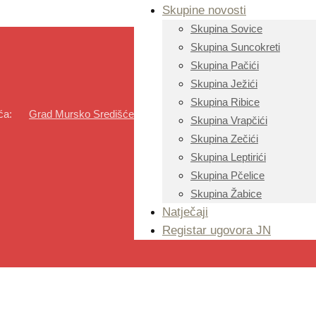
Skupine novosti
Skupina Sovice
Skupina Suncokreti
Skupina Pačići
Skupina Ježići
Skupina Ribice
ića:
Grad Mursko Središće
Skupina Vrapčići
Skupina Zečići
Skupina Leptirići
Skupina Pčelice
Skupina Žabice
Natječaji
Registar ugovora JN