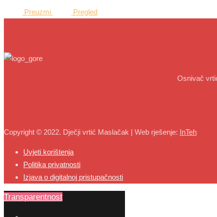
Preuzmi
Pregled
Osnivač vrt
Copyright © 2022. Dječji vrtić Maslačak | Web rješenje:
InTeh
Uvjeti korištenja
Politika privatnosti
Izjava o digitalnoj pristupačnosti
Transparentnost