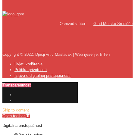
Osnivač vrtića:
Grad Mursko Središće
Copyright © 2022. Dječji vrtić Maslačak | Web rješenje:
InTeh
Uvjeti korištenja
Politika privatnosti
Izjava o digitalnoj pristupačnosti
Transparentnost
Skip to content
Open toolbar
Digitalna pristupačnost