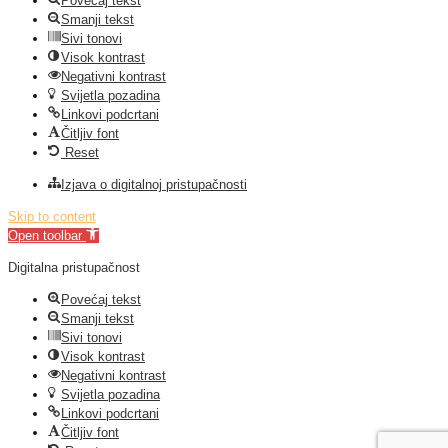
Povećaj tekst
Smanji tekst
Sivi tonovi
Visok kontrast
Negativni kontrast
Svijetla pozadina
Linkovi podcrtani
Čitljiv font
Reset
Izjava o digitalnoj pristupačnosti
Skip to content
Open toolbar
Digitalna pristupačnost
Povećaj tekst
Smanji tekst
Sivi tonovi
Visok kontrast
Negativni kontrast
Svijetla pozadina
Linkovi podcrtani
Čitljiv font