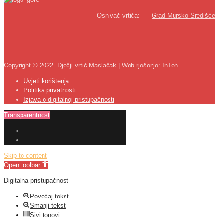
Osnivač vrtića:
Grad Mursko Središće
Copyright © 2022. Dječji vrtić Maslačak | Web rješenje:
InTeh
Uvjeti korištenja
Politika privatnosti
Izjava o digitalnoj pristupačnosti
Transparentnost
Skip to content
Open toolbar
Digitalna pristupačnost
Povećaj tekst
Smanji tekst
Sivi tonovi