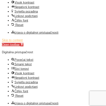
Visok kontrast
Negativni kontrast
Svijetla pozadina
Linkovi podcrtani
Čitljiv font
Reset
Izjava o digitalnoj pristupačnosti
Skip to content
Open toolbar
Digitalna pristupačnost
Povećaj tekst
Smanji tekst
Sivi tonovi
Visok kontrast
Negativni kontrast
Svijetla pozadina
Linkovi podcrtani
Čitljiv font
Reset
Izjava o digitalnoj pristupačnosti