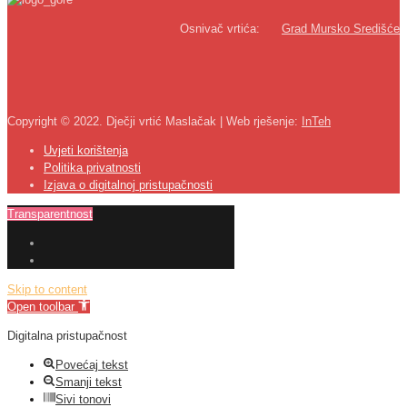
Osnivač vrtića:
Grad Mursko Središće
Copyright © 2022. Dječji vrtić Maslačak | Web rješenje:
InTeh
Uvjeti korištenja
Politika privatnosti
Izjava o digitalnoj pristupačnosti
Transparentnost
Skip to content
Open toolbar
Digitalna pristupačnost
Povećaj tekst
Smanji tekst
Sivi tonovi