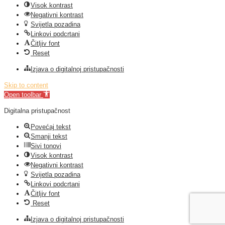
Visok kontrast
Negativni kontrast
Svijetla pozadina
Linkovi podcrtani
Čitljiv font
Reset
Izjava o digitalnoj pristupačnosti
Skip to content
Open toolbar
Digitalna pristupačnost
Povećaj tekst
Smanji tekst
Sivi tonovi
Visok kontrast
Negativni kontrast
Svijetla pozadina
Linkovi podcrtani
Čitljiv font
Reset
Izjava o digitalnoj pristupačnosti