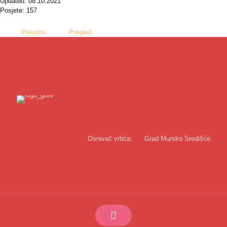
Updated: 08.10.2021
Posjete: 157
Preuzmi
Pregled
Osnivač vrtića:
Grad Mursko Središće