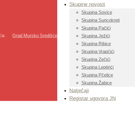
Skupine novosti
Skupina Sovice
Skupina Suncokreti
Skupina Pačići
ića:
Grad Mursko Središće
Skupina Ježići
Skupina Ribice
Skupina Vrapčići
Skupina Zečići
Skupina Leptirići
Skupina Pčelice
Skupina Žabice
Natječaji
Registar ugovora JN