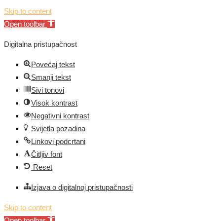
Skip to content
Open toolbar
Digitalna pristupačnost
Povećaj tekst
Smanji tekst
Sivi tonovi
Visok kontrast
Negativni kontrast
Svijetla pozadina
Linkovi podcrtani
Čitljiv font
Reset
Izjava o digitalnoj pristupačnosti
Skip to content
Open toolbar