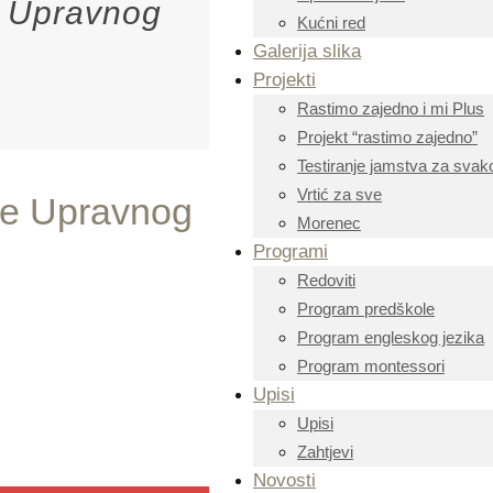
ce Upravnog
Kućni red
Galerija slika
Projekti
Rastimo zajedno i mi Plus
Projekt “rastimo zajedno”
Testiranje jamstva za svako
Vrtić za sve
ice Upravnog
Morenec
Programi
Redoviti
Program predškole
Program engleskog jezika
Program montessori
Upisi
Upisi
Zahtjevi
Novosti