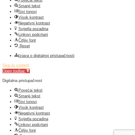
Povećaj tekst
Smanji tekst
Sivi tonovi
Visok kontrast
Negativni kontrast
Svijetla pozadina
Linkovi podcrtani
Čitljiv font
Reset
Izjava o digitalnoj pristupačnosti
Skip to content
Open toolbar
Digitalna pristupačnost
Povećaj tekst
Smanji tekst
Sivi tonovi
Visok kontrast
Negativni kontrast
Svijetla pozadina
Linkovi podcrtani
Čitljiv font