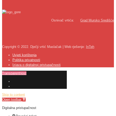
Osnivač vrtića:
Grad Mursko Središće
Copyright © 2022. Dječji vrtić Maslačak | Web rješenje:
InTeh
Uvjeti korištenja
Politika privatnosti
Izjava o digitalnoj pristupačnosti
Transparentnost
Skip to content
Open toolbar
Digitalna pristupačnost