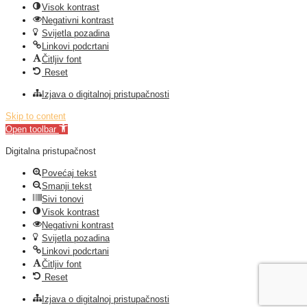
Visok kontrast
Negativni kontrast
Svijetla pozadina
Linkovi podcrtani
Čitljiv font
Reset
Izjava o digitalnoj pristupačnosti
Skip to content
Open toolbar
Digitalna pristupačnost
Povećaj tekst
Smanji tekst
Sivi tonovi
Visok kontrast
Negativni kontrast
Svijetla pozadina
Linkovi podcrtani
Čitljiv font
Reset
Izjava o digitalnoj pristupačnosti