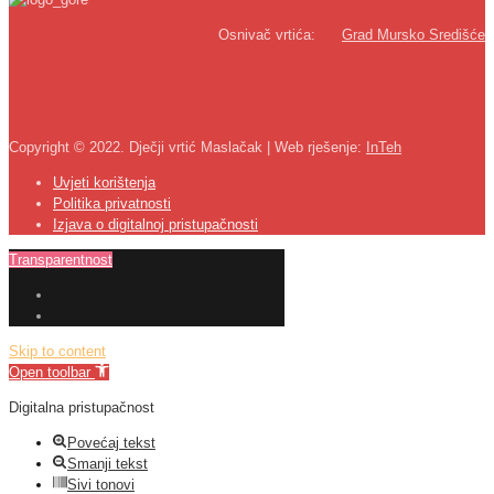
Osnivač vrtića:
Grad Mursko Središće
Copyright © 2022. Dječji vrtić Maslačak | Web rješenje:
InTeh
Uvjeti korištenja
Politika privatnosti
Izjava o digitalnoj pristupačnosti
Transparentnost
Skip to content
Open toolbar
Digitalna pristupačnost
Povećaj tekst
Smanji tekst
Sivi tonovi