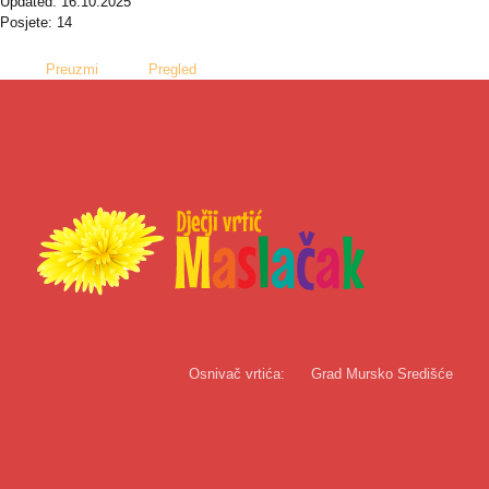
Updated: 16.10.2025
Posjete: 14
Preuzmi
Pregled
Osnivač vrtića:
Grad Mursko Središće