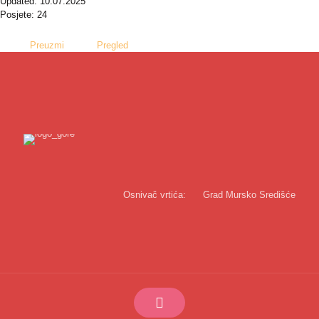
Updated: 10.07.2025
Posjete: 24
Preuzmi
Pregled
Osnivač vrtića:
Grad Mursko Središće