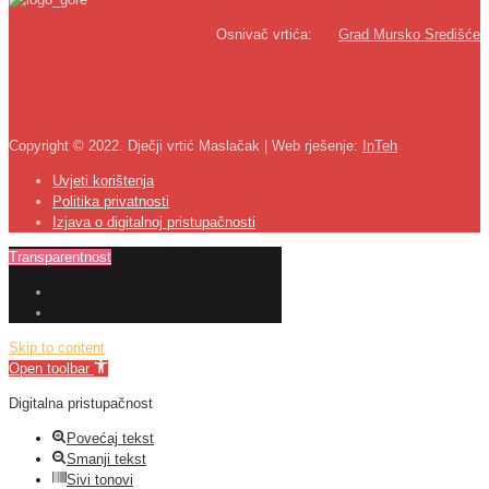
Osnivač vrtića:
Grad Mursko Središće
Copyright © 2022. Dječji vrtić Maslačak | Web rješenje:
InTeh
Uvjeti korištenja
Politika privatnosti
Izjava o digitalnoj pristupačnosti
Transparentnost
Skip to content
Open toolbar
Digitalna pristupačnost
Povećaj tekst
Smanji tekst
Sivi tonovi