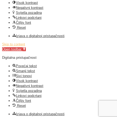
Visok kontrast
Negativni kontrast
Svijetla pozadina
Linkovi podcrtani
Čitljiv font
Reset
Izjava o digitalnoj pristupačnosti
Skip to content
Open toolbar
Digitalna pristupačnost
Povećaj tekst
Smanji tekst
Sivi tonovi
Visok kontrast
Negativni kontrast
Svijetla pozadina
Linkovi podcrtani
Čitljiv font
Reset
Izjava o digitalnoj pristupačnosti