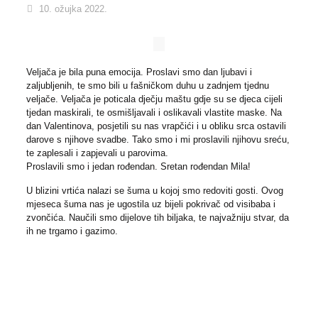
10. ožujka 2022.
Veljača je bila puna emocija. Proslavi smo dan ljubavi i
zaljubljenih, te smo bili u fašničkom duhu u zadnjem tjednu
veljače. Veljača je poticala dječju maštu gdje su se djeca cijeli
tjedan maskirali, te osmišljavali i oslikavali vlastite maske. Na
dan Valentinova, posjetili su nas vrapčići i u obliku srca ostavili
darove s njihove svadbe. Tako smo i mi proslavili njihovu sreću,
te zaplesali i zapjevali u parovima.
Proslavili smo i jedan rođendan. Sretan rođendan Mila!
U blizini vrtića nalazi se šuma u kojoj smo redoviti gosti. Ovog
mjeseca šuma nas je ugostila uz bijeli pokrivač od visibaba i
zvončića. Naučili smo dijelove tih biljaka, te najvažniju stvar, da
ih ne trgamo i gazimo.