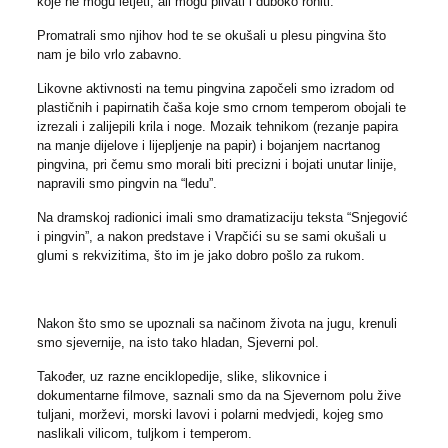
koje ne mogu letjeti, ali mogu plivati i duboko roniti.
Promatrali smo njihov hod te se okušali u plesu pingvina što
nam je bilo vrlo zabavno.
Likovne aktivnosti na temu pingvina započeli smo izradom od
plastičnih i papirnatih čaša koje smo crnom temperom obojali te
izrezali i zalijepili krila i noge. Mozaik tehnikom (rezanje papira
na manje dijelove i lijepljenje na papir) i bojanjem nacrtanog
pingvina, pri čemu smo morali biti precizni i bojati unutar linije,
napravili smo pingvin na “ledu”.
Na dramskoj radionici imali smo dramatizaciju teksta “Snjegović
i pingvin”, a nakon predstave i Vrapčići su se sami okušali u
glumi s rekvizitima, što im je jako dobro pošlo za rukom.
Nakon što smo se upoznali sa načinom života na jugu, krenuli
smo sjevernije, na isto tako hladan, Sjeverni pol.
Također, uz razne enciklopedije, slike, slikovnice i
dokumentarne filmove, saznali smo da na Sjevernom polu žive
tuljani, morževi, morski lavovi i polarni medvjedi, kojeg smo
naslikali vilicom, tuljkom i temperom.